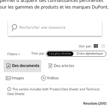
permet d'acquérir des connaissances pertinentes
sur les gammes de produits et les marques DuPont.
Voir par:
Trier par:
Les plus récents
Ordre alphabetique
Filters +
Des documents
Des articles
Images
Vidéos
This section includes both 'Product Data Sheets' and 'Technical
!
Data Sheets'
Résultats (
200
)