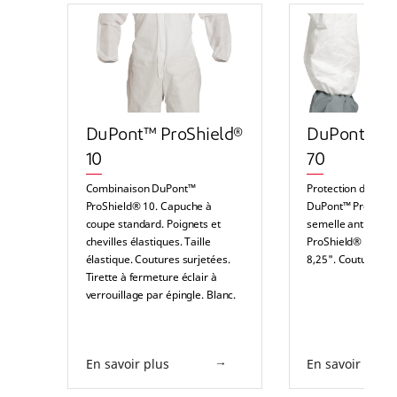
DuPont™ ProShield®
DuPont™ Pr
10
70
Combinaison DuPont™
Protection de cha
ProShield® 10. Capuche à
DuPont™ ProShiel
coupe standard. Poignets et
semelle antidérap
chevilles élastiques. Taille
ProShield® 70. Ha
élastique. Coutures surjetées.
8,25". Coutures sur
Tirette à fermeture éclair à
verrouillage par épingle. Blanc.
En savoir plus
En savoir plus