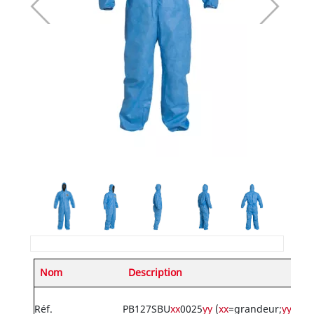
Nom
Description
Réf.
PB127SBU
xx
0025
yy
(
xx
=grandeur;
yy
=opt