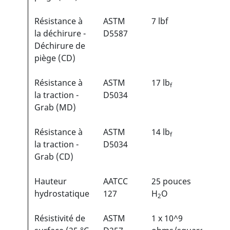
Résistance à
ASTM
7 lbf
la déchirure -
D5587
Déchirure de
piège (CD)
Résistance à
ASTM
17 lb
f
la traction -
D5034
Grab (MD)
Résistance à
ASTM
14 lb
f
la traction -
D5034
Grab (CD)
Hauteur
AATCC
25 pouces
hydrostatique
127
H
O
2
Résistivité de
ASTM
1 x 10^9