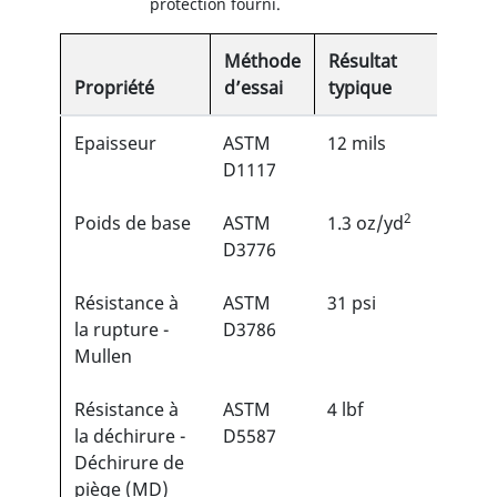
protection fourni.
Méthode
Résultat
Propriété
d’essai
typique
Epaisseur
ASTM
12 mils
D1117
2
Poids de base
ASTM
1.3 oz/yd
D3776
Résistance à
ASTM
31 psi
la rupture -
D3786
Mullen
Résistance à
ASTM
4 lbf
la déchirure -
D5587
Déchirure de
piège (MD)