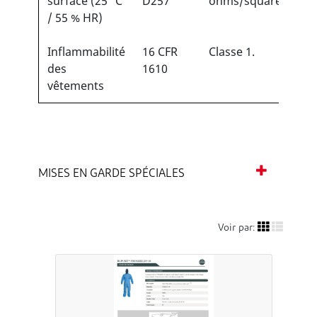
surface (25 °C
D257
ohms/square
/ 55 % HR)
Inflammabilité
16 CFR
Classe 1.
des
1610
vêtements
MISES EN GARDE SPÉCIALES
Voir par: