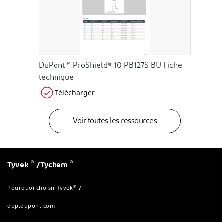
DuPont™ ProShield® 10 PB127S BU Fiche
technique
Télécharger
Voir toutes les ressources
®
®
Tyvek
/Tychem
®
Pourquoi choisir Tyvek
?
dpp.dupont.com