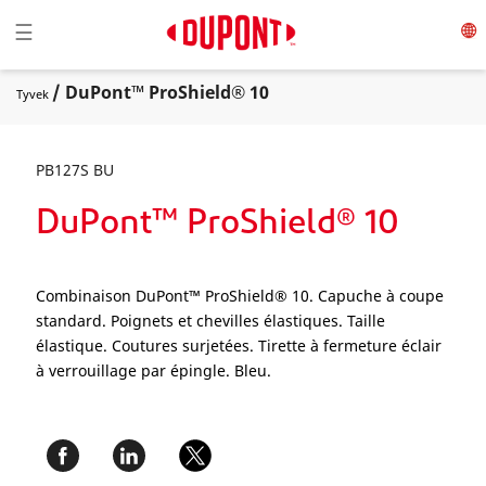
Toggle navigation
☰
/ DuPont™ ProShield® 10
Tyvek
PB127S BU
DuPont™ ProShield® 10
Combinaison DuPont™ ProShield® 10. Capuche à coupe
standard. Poignets et chevilles élastiques. Taille
élastique. Coutures surjetées. Tirette à fermeture éclair
à verrouillage par épingle. Bleu.