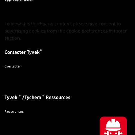
To view this third-party content, please give consent to
advertising cookies from the cookie preferences in footer
section.
®
Contacter Tyvek
Contacter
®
®
Tyvek
/Tychem
Ressources
Ressources