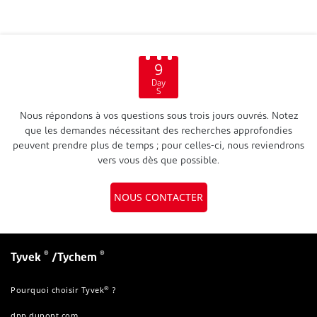
9
Day
S
Nous répondons à vos questions sous trois jours ouvrés. Notez
que les demandes nécessitant des recherches approfondies
peuvent prendre plus de temps ; pour celles-ci, nous reviendrons
vers vous dès que possible.
NOUS CONTACTER
®
®
Tyvek
/Tychem
®
Pourquoi choisir Tyvek
?
dpp.dupont.com