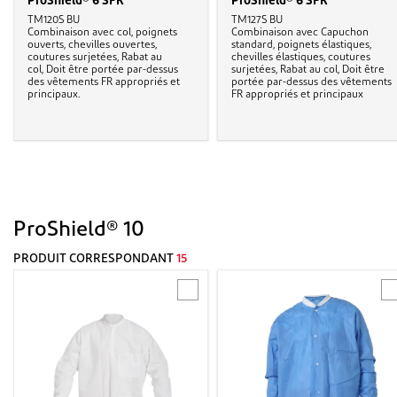
ProShield® 6 SFR
ProShield® 6 SFR
TM120S BU
TM127S BU
Combinaison avec col, poignets
Combinaison avec Capuchon
ouverts, chevilles ouvertes,
standard, poignets élastiques,
coutures surjetées, Rabat au
chevilles élastiques, coutures
col, Doit être portée par-dessus
surjetées, Rabat au col, Doit être
des vêtements FR appropriés et
portée par-dessus des vêtements
principaux.
FR appropriés et principaux
ProShield® 10
PRODUIT CORRESPONDANT
15