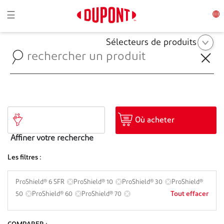
Toggle navigation
☰
Sélecteurs de produits
Où acheter
Affiner votre recherche
Les filtres :
ProShield® 6 SFR
ProShield® 10
ProShield® 30
ProShield®
Tout effacer
50
ProShield® 60
ProShield® 70