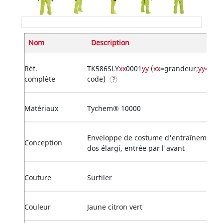
Nom
Description
Réf.
TK586SLY
xx
0001
yy
(
xx
=grandeur;
yy
=opt
complète
code)
Matériaux
Tychem® 10000
Enveloppe de costume d'entraînement,
Conception
dos élargi, entrée par l'avant
Couture
Surfiler
Couleur
Jaune citron vert