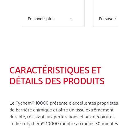
extérieurs pour bottes. Rabat
extérieurs pour bo
tempête. Coutures posées.
tempête. Coutures 
Jaune citron. Clairement
Jaune citron. Clai
En savoir plus
En savoir plus
étiquetée comme une
étiquetée comme 
combinaison d'entraînement
combinaison d'ent
CARACTÉRISTIQUES ET
DÉTAILS DES PRODUITS
Le Tychem® 10000 présente d'excellentes propriétés
de barrière chimique et offre un tissu extrêmement
durable, résistant aux perforations et aux déchirures.
Le tissu Tychem® 10000 montre au moins 30 minutes