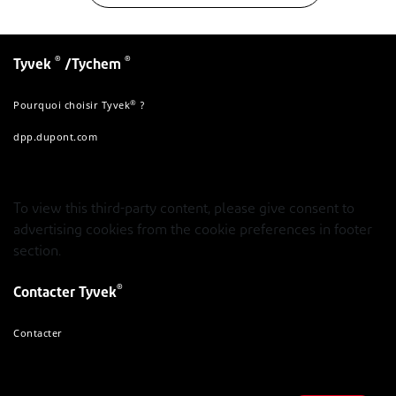
®
®
Tyvek
/Tychem
®
Pourquoi choisir Tyvek
?
dpp.dupont.com
To view this third-party content, please give consent to
advertising cookies from the cookie preferences in footer
section.
®
Contacter Tyvek
Contacter