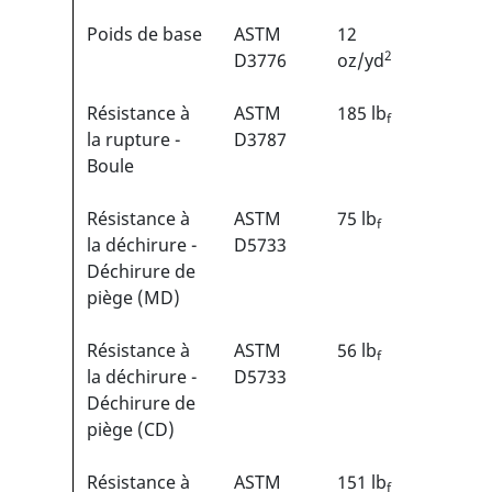
Poids de base
ASTM
12
2
D3776
oz/yd
Résistance à
ASTM
185 lb
f
la rupture -
D3787
Boule
Résistance à
ASTM
75 lb
f
la déchirure -
D5733
Déchirure de
piège (MD)
Résistance à
ASTM
56 lb
f
la déchirure -
D5733
Déchirure de
piège (CD)
Résistance à
ASTM
151 lb
f