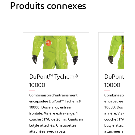
Produits connexes
DuPont™ Tychem®
DuPont™ T
10000
10000
Combinaison d'entraînement
Combinaison d'en
encapsulée DuPont™ Tychem®
encapsulée DuPo
10000. Dos élargi, entrée
10000. Dos élargi,
frontale. Visière extra-large, 1
arrière. Visière ex
couche : PVC de 20 mil. Gants en
couche : PVC de 20
butyle attachés. Chaussettes
butyle attachés. C
attachées avec rabats
attachées avec ra