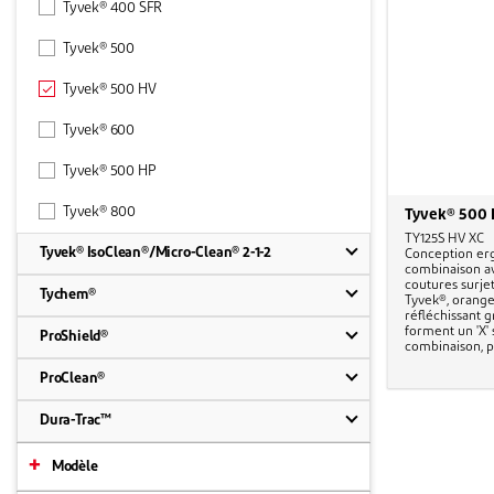
Tyvek® 400 SFR
Tyvek® 500
Tyvek® 500 HV
Tyvek® 600
Tyvek® 500 HP
Tyvek® 800
Tyvek® 500
TY125S HV XC
Tyvek® IsoClean®/Micro-Clean® 2-1-2
Conception er
combinaison ave
coutures surjet
Tychem®
Tyvek®, orange
réfléchissant g
forment un 'X'
ProShield®
combinaison, p
ProClean®
Dura-Trac™
Modèle