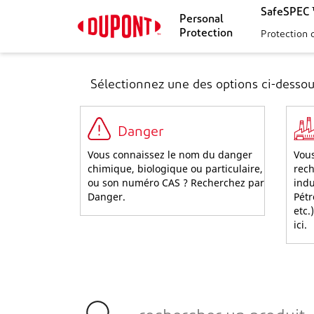
SafeSPEC ™
Personal
Protection
Protection 
Sélectionnez une des options ci-dessou
Danger
Vous connaissez le nom du danger
Vous
chimique, biologique ou particulaire,
rech
ou son numéro CAS ? Recherchez par
indu
Danger.
Pétr
etc.
ici.