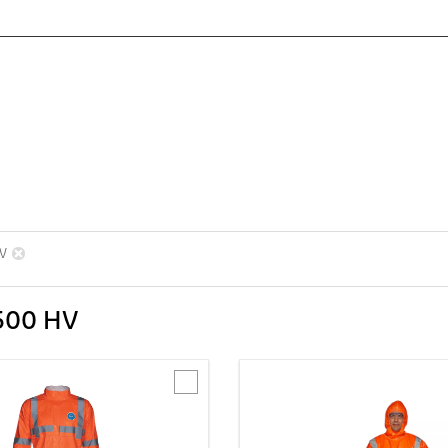
HV
 500 HV