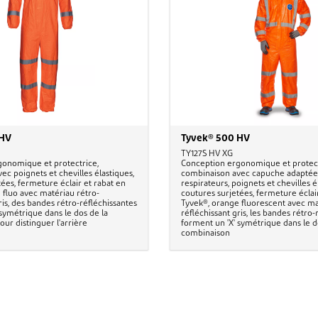
 HV
Tyvek® 500 HV
TY127S HV XG
gonomique et protectrice,
Conception ergonomique et protect
c poignets et chevilles élastiques,
combinaison avec capuche adaptée
ées, fermeture éclair et rabat en
respirateurs, poignets et chevilles é
 fluo avec matériau rétro-
coutures surjetées, fermeture éclai
ris, des bandes rétro-réfléchissantes
Tyvek®, orange fluorescent avec ma
 symétrique dans le dos de la
réfléchissant gris, les bandes rétro-
our distinguer l'arrière
forment un 'X' symétrique dans le d
combinaison