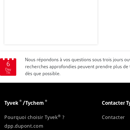
Nous répondons à vos questions sous trois jours o
6
recherches approfondies peuvent prendre plus de t
Day
Th
dès que possible.
®
®
Tyvek
/Tychem
Contacter T
®
Pourquoi choisir Tyvek
?
Contacter
dpp.dupont.com