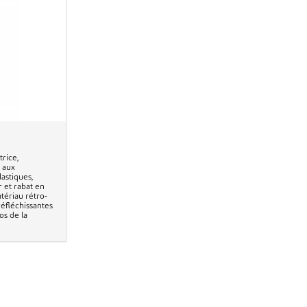
rice,
 aux
lastiques,
r et rabat en
tériau rétro-
réfléchissantes
os de la