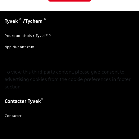
®
®
Tyvek
/Tychem
®
Pourquoi choisir Tyvek
?
dpp.dupont.com
To view this third-party content, please give consent to
advertising cookies from the cookie preferences in footer
section.
®
Contacter Tyvek
Contacter