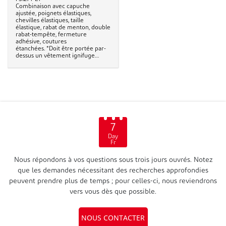
Combinaison avec capuche
ajustée, poignets élastiques,
chevilles élastiques, taille
élastique, rabat de menton, double
rabat-tempête, fermeture
adhésive, coutures
étanchées. *Doit être portée par-
dessus un vêtement ignifuge
approprié.*
7
Day
Fr
Nous répondons à vos questions sous trois jours ouvrés. Notez
que les demandes nécessitant des recherches approfondies
peuvent prendre plus de temps ; pour celles-ci, nous reviendrons
vers vous dès que possible.
NOUS CONTACTER